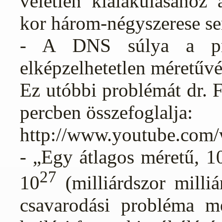
véletlen kialakulásához
kor három-négyszerese se
- A DNS súlya a pró
elképzelhetetlen méretűv
Ez utóbbi problémát dr. 
percben összefoglalja:
http://www.youtube.co
- „Egy átlagos méretű, 1
27
10
(milliárdszor milliá
csavarodási probléma me