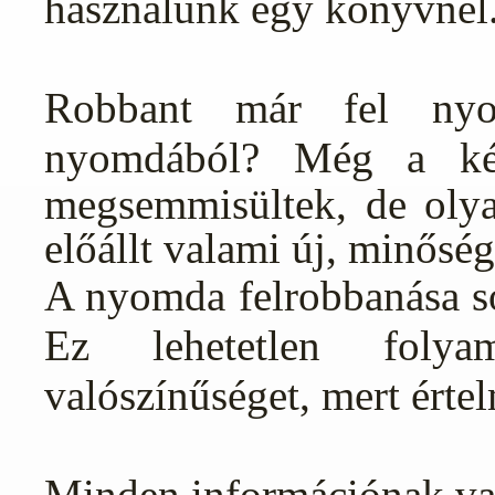
használunk egy könyvnél
Robbant már fel ny
nyomdából?
Még a kés
megsemmisültek, de olya
előállt valami új, minősé
A nyomda felrobbanása so
Ez lehetetlen foly
valószínűséget, mert értel
Minden információnak van