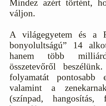
Mindez azért történt, 
váljon.
A világegyetem és a 
bonyolultságú” 14 alko
hanem több milliár
összetevőről beszélünk.
folyamatát pontosabb 
valamint a zenekarna
(színpad, hangosítás, 