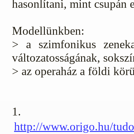
hasonlítani, mint csupán 
Modellünkben:
> a szimfonikus zeneka
változatosságának, soksz
> az operaház a földi kör
1.
http://www.origo.hu/tud