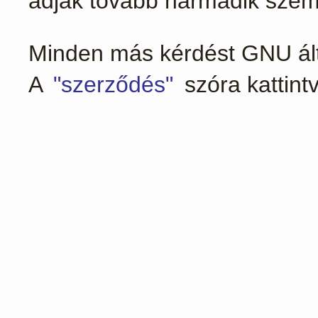
adják tovább harmadik szem
Minden más kérdést GNU ált
A
"szerződés"
szóra kattin