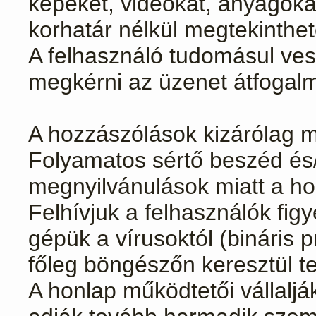
képeket, videókat, anyagokat
korhatár nélkül megtekinthet
A felhasználó tudomásul ves
megkérni az üzenet átfogal
A hozzászólások kizárólag m
Folyamatos sértő beszéd é
megnyilvánulások miatt a honl
Felhívjuk a felhasználók fig
gépük a vírusoktól (bináris p
főleg böngészőn keresztül ter
A honlap működtetői vállalj