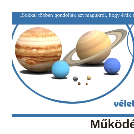
„Sokkal többen gondolják azt magukról, hogy értik a
Működés