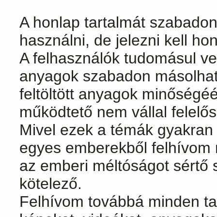
A honlap tartalmát szabadon l
használni, de jelezni kell h
A felhasználók tudomásul vesz
anyagok szabadon másolhatóv
feltöltött anyagok minőségéé
működtető nem vállal felelős
Mivel ezek a témák gyakran é
egyes emberekből felhívom 
az emberi méltóságot sértő s
kötelező.
Felhívom továbbá minden ta