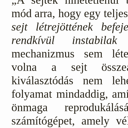
mód arra, hogy egy teljes
sejt létrejöttének befe
rendkívül instabilak 
mechanizmus sem létez
volna a sejt összeá
kiválasztódás nem le
folyamat mindaddig, amí
önmaga reprodukálá
számítógépet, amely vé