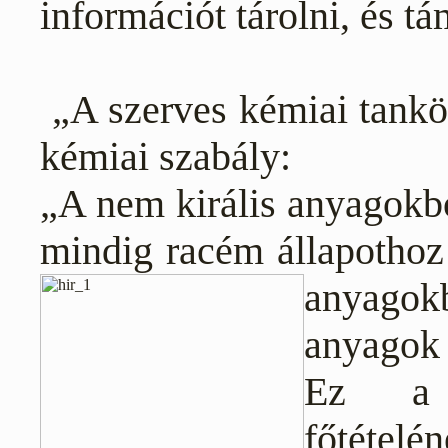
információt tárolni, és tá
„A szerves kémiai tankö
kémiai szabály:
„A nem királis anyagokbó
mindig racém állapotho
anyagokb
anyagok 
Ez a 
főtételé