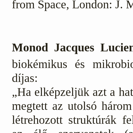
from Space, London: J. 
Monod Jacques Lucie
biokémikus és mikrobio
díjas:
„Ha elképzeljük azt a ha
megtett az utolsó három 
létrehozott struktúrák f