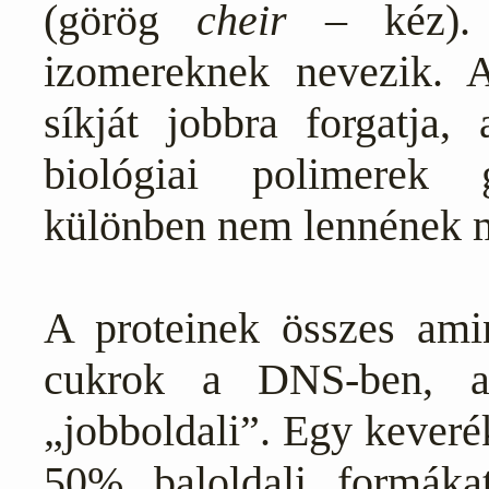
(görög
cheir
– kéz).
izomereknek nevezik. A
síkját jobbra forgatja
biológiai polimerek g
különben nem lennének
A proteinek összes amin
cukrok a DNS-ben, a
„jobboldali”. Egy keveré
50% baloldali formáka