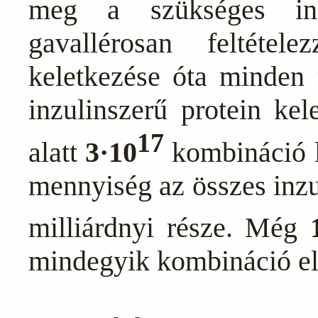
meg a szükséges inz
gavallérosan feltéte
keletkezése óta minden
inzulinszerű protein kel
17
alatt
3·10
kombináció l
mennyiség az összes inz
milliárdnyi része. Még
mindegyik kombináció el