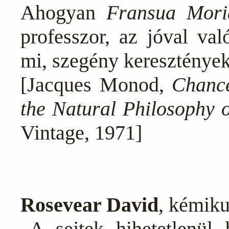
Ahogyan
Fransua Mori
professzor, az jóval val
mi, szegény keresztények
[Jacques Monod,
Chance
the Natural Philosophy 
Vintage, 1971]
Rosevear David
, kémiku
„A sejtek hihetetlenül 