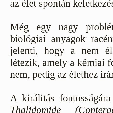
az élet spontán keletkezés
Még egy nagy problé
biológiai anyagok rac
jelenti, hogy a nem é
létezik, amely a kémiai 
nem, pedig az élethez ir
A királitás fontosságár
Thalidomide (Conterg