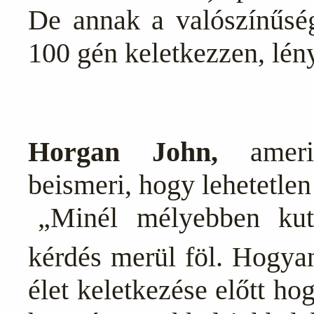
De annak a valószínűsé
100 gén keletkezzen, lén
Horgan John,
amerik
beismeri, hogy lehetetle
„Minél mélyebben kut
kérdés merül föl. Hogya
élet keletkezése előtt ho