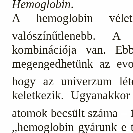
Hemoglobin
.
A hemoglobin véletl
valószínűtlenebb. 
kombinációja van. Eb
megengedhetünk az evolu
hogy az univerzum lé
keletkezik. Ugyanakko
atomok becsült száma –
„hemoglobin gyárunk e t