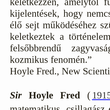
keletkezzen, amelytől f
kijelentések, hogy nemc
élő sejt működéséhez sz
keletkeztek a történele
felsőbbrendű zagyva
kozmikus fenomén.”
Hoyle Fred.,
New Scienti
Sir
Hoyle Fred
(
191
matematikus, csillagász 