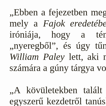
„Ebben a fejezetben meg
mely a
Fajok eredetéb
iróniája, hogy a t
„nyeregből”, és úgy tű
William Paley
lett, aki
számára a gúny tárgya vo
„A kövületekben talál
egyszerű kezdetről tanú