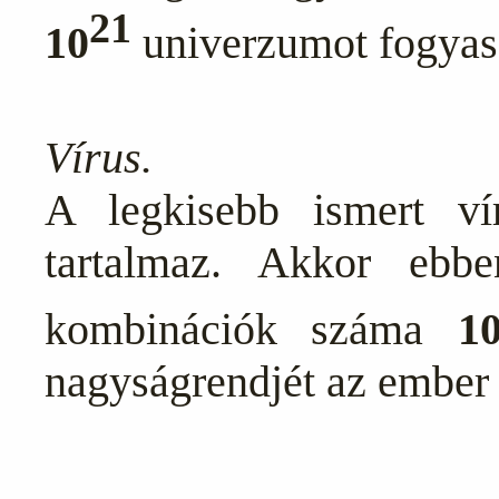
21
10
univerzumot fogyas
Vírus.
A legkisebb ismert v
tartalmaz. Akkor ebb
kombinációk száma
1
nagyságrendjét az ember 