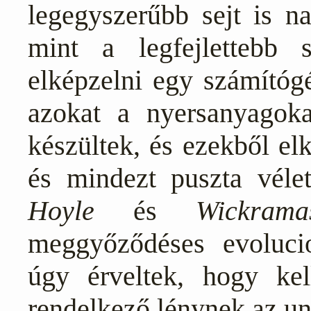
legegyszerűbb sejt is n
mint a legfejlettebb 
elképzelni egy számítóg
azokat a nyersanyagoka
készültek, és ezekből el
és mindezt puszta véle
Hoyle
és
Wickrama
meggyőződéses evoluci
úgy érveltek, hogy kell
rendelkező lénynek az u