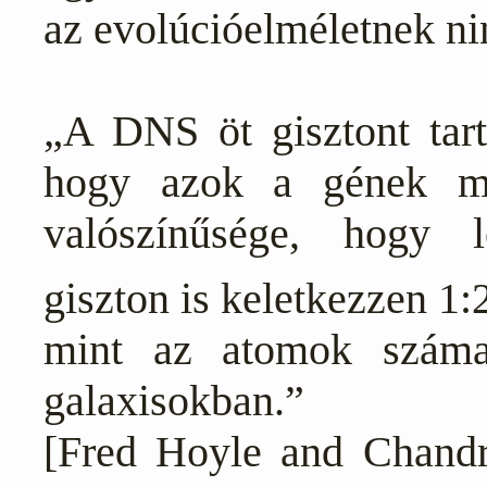
az evolúcióelméletnek ni
„A DNS öt gisztont tarta
hogy azok a gének mű
valószínűsége, hogy 
giszton is keletkezzen 1:
mint az atomok száma
galaxisokban.”
[Fred Hoyle and Chandr