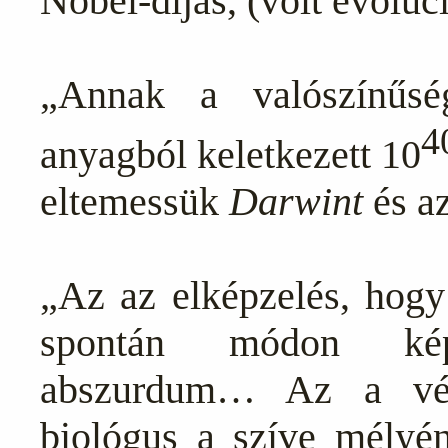
Nobel-díjas, (volt evoluci
„Annak a valószínűsé
4
anyagból keletkezett 10
eltemessük
Darwint
és a
„Az az elképzelés, hogy 
spontán módon képe
abszurdum… Az a vél
biológus a szíve mélyén