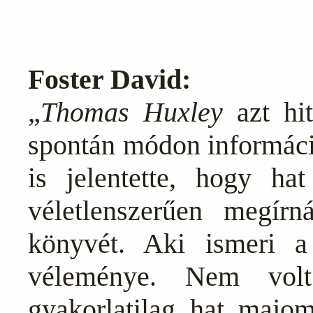
Foster David:
„
Thomas Huxley
azt hit
spontán módon információ
is jelentette, hogy ha
véletlenszerűen megírn
könyvét. Aki ismeri 
véleménye. Nem volt
gyakorlatilag hat majo