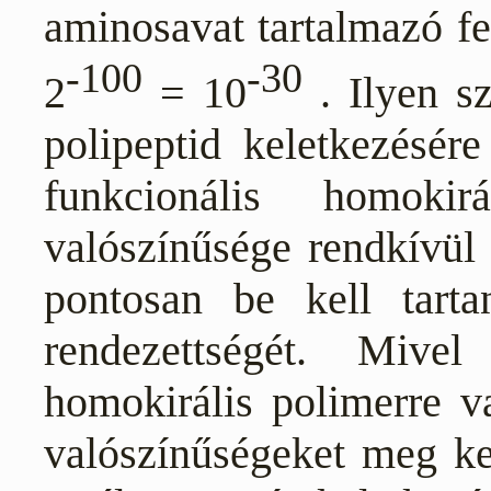
aminosavat tartalmazó fe
-100
-30
2
= 10
. Ilyen s
polipeptid keletkezésér
funkcionális homokir
valószínűsége rendkívül 
pontosan be kell tart
rendezettségét. Mive
homokirális polimerre v
valószínűségeket meg ke