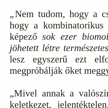
„
Nem tudom, hogy a csi
hogy a kombinatorikus sz
képező
sok ezer biomo
jöhetett létre természete
lesz egyszerű ezt elf
megpróbálják őket meggy
„Mivel annak a valószí
keletkezet, jelentéktele