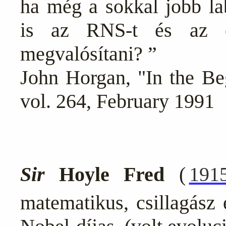
ha még a sokkal jobb la
is az RNS-t és az ös
megvalósítani? ”
John Horgan, "In the Beg
vol. 264, February 1991
Sir
Ho
yle Fred
(
191
matematikus, csillagász 