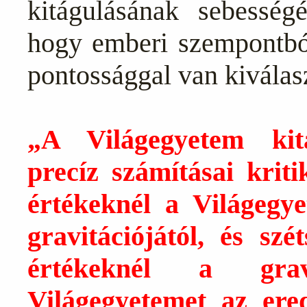
kitágulásának sebességén
hogy emberi szempontból
pontossággal van kiválas
„A Világegyetem kit
precíz számításai krit
értékeknél a Világegy
gravitációjától, és sz
értékeknél a gravi
Világegyetemet az ere