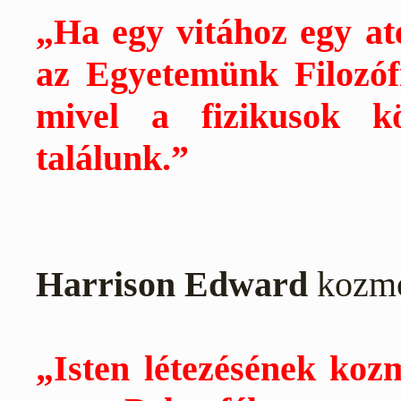
„Ha egy vitához egy ate
az Egyetemünk Filozófi
mivel a fizikusok k
találunk.”
Harrison
Edward
kozm
„Isten létezésének kozm