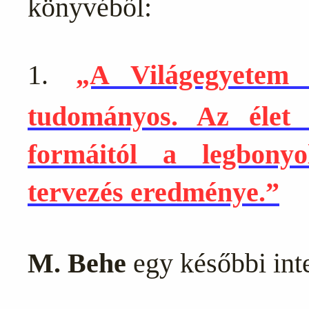
könyvéből:
1.
„A Világegyetem t
tudományos. Az élet
formáitól a legbonyo
tervezés eredménye.”
M. Behe
egy későbbi inte