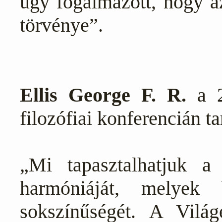
úgy fogalmazott, hogy a
törvénye”.
Ellis
George F. R.
a 
filozófiai konferencián ta
„Mi tapasztalhatjuk a 
harmóniáját, melyek 
sokszínűségét. A Vilá