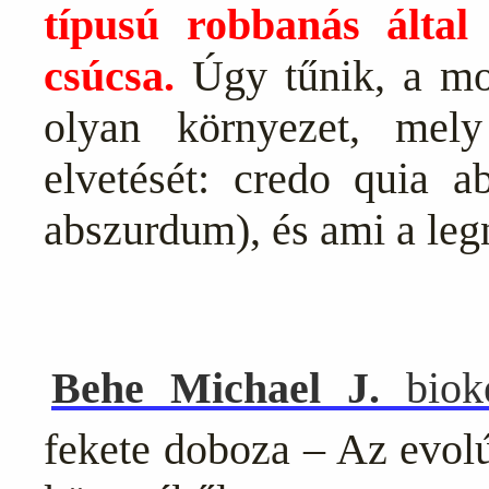
típusú robbanás által
csúcsa.
Úgy tűnik, a mod
olyan környezet, mely
elvetését: credo quia a
abszurdum), és ami a leg
Behe
Michael J.
biok
fekete doboza – Az evolú