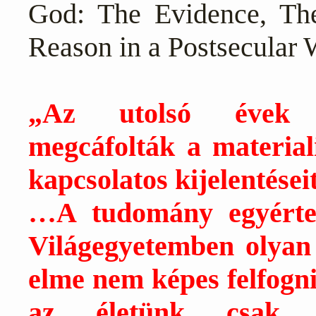
God: The Evidence, The
Reason in a Postsecular W
„Az utolsó évek 
megcáfolták a materiali
kapcsolatos kijelentéseit
…A tudomány egyérte
Világegyetemben olyan
elme nem képes felfogni,
az életünk csak 