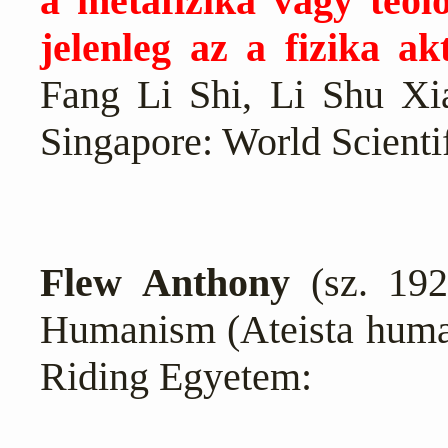
a metafizika vagy teol
jelenleg az a fizika akt
Fang Li Shi, Li Shu Xia
Singapore: World Scienti
Flew
Anthony
(sz. 192
Humanism (Аteista huma
Riding Egyetem: