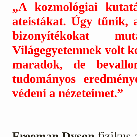
„A kozmológiai kutat
ateistákat. Úgy tűnik,
bizonyítékokat 
Világegyetemnek volt ke
maradok, de bevallo
tudományos eredmény
védeni a nézeteimet.”
Freeman Dyson
fizikus 