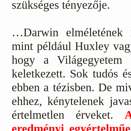
szükséges tényezője.
…Darwin elméletének m
mint például
Huxley
va
hogy a Világegyetem é
keletkezett. Sok tudós é
ebben a tézisben. De mi
ehhez, kénytelenek java
értelmetlen érveket.
eredményi egyértelműe