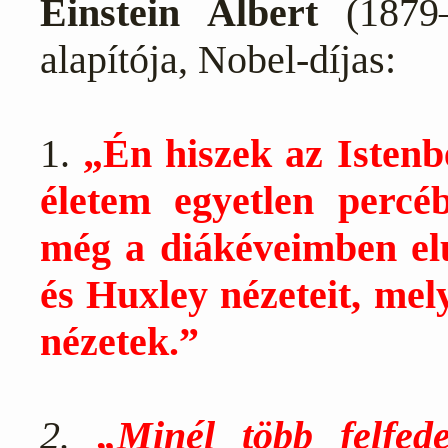
Einstein Albert
(1879–
alapítója, Nobel-díjas:
1.
„Én hiszek az Istenb
életem egyetlen percé
még a diákéveimben el
és
Huxley
nézeteit, mely
nézetek.”
2.
„Minél több felfede