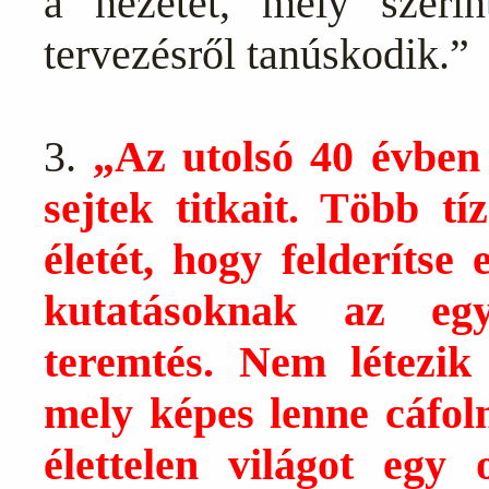
a nézetet, mely szerin
tervezésről tanúskodik.”
3.
„Az utolsó 40 évben
sejtek titkait. Több t
életét, hogy felderítse
kutatásoknak az eg
teremtés. Nem létezik
mely képes lenne cáfoln
élettelen világot egy