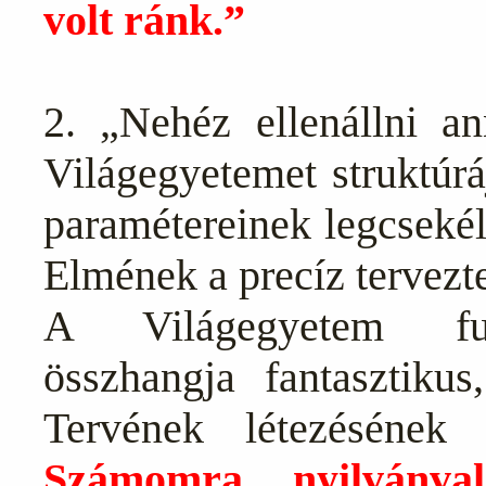
volt ránk.”
2. „Nehéz ellenállni 
Világegyetemet struktúrá
paramétereinek legcsekél
Elmének a precíz tervezt
A Világegyetem fund
összhangja fantasztik
Tervének létezésének 
Számomra nyilvánva