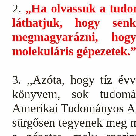
2.
„Ha olvassuk a tudo
láthatjuk, hogy sen
megmagyarázni, hog
molekuláris gépezetek.
3. „Azóta, hogy tíz évv
könyvem, sok tudomá
Amerikai Tudományos Akad
sürgősen tegyenek meg m