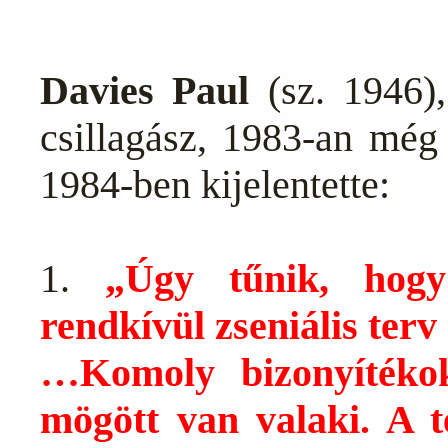
Davies
Paul
(sz. 1946)
csillagász, 1983-an még 
1984-ben kijelentette:
1.
„Úgy tűnik, hogy
rendkívül zseniális ter
…Komoly bizonyítéko
mögött van valaki. A t