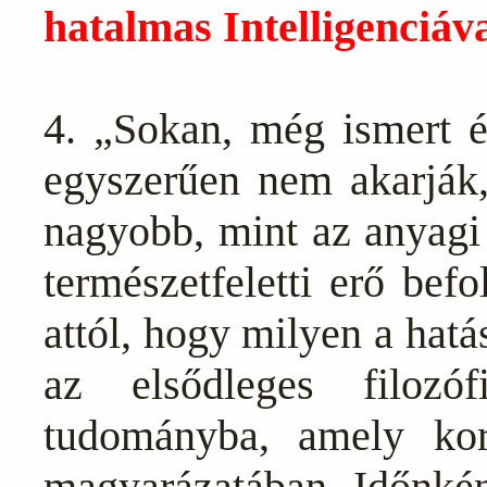
hatalmas Intelligenciáv
4. „Sokan, még ismert és
egyszerűen nem akarják,
nagyobb, mint az anyagi
természetfeletti erő befo
attól, hogy milyen a hat
az elsődleges filozó
tudományba, amely korl
magyarázatában. Időnként