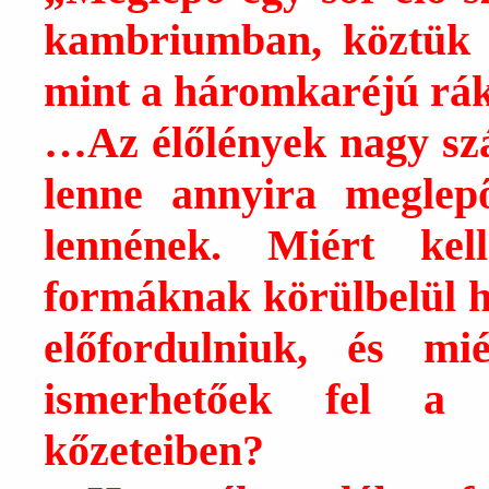
kambriumban, köztük ol
mint a háromkaréjú rá
…Az élőlények nagy sz
lenne annyira meglepő
lennének. Miért kel
formáknak körülbelül h
előfordulniuk, és m
ismerhetőek fel a 
kőzeteiben?