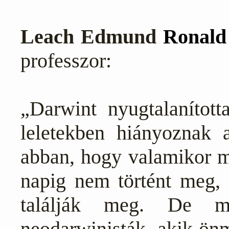
Leach Edmund
Ronal
professzor:
„Darwint nyugtalanított
leletekben hiányoznak 
abban, hogy valamikor me
napig nem történt meg,
találják meg. De m
neodarwinisták, akik önm