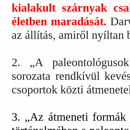
kialakult szárnyak cs
életben maradását.
Darw
az állítás, amiről nyílta
2. „A paleontológuso
sorozata rendkívül kevés
csoportok közti átmenete
3. „Az átmeneti formák r