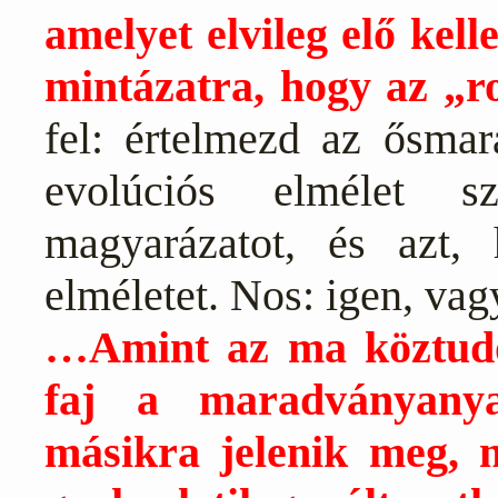
amelyet elvileg elő kell
mintázatra, hogy az „ro
fel: értelmezd az ősma
evolúciós elmélet sz
magyarázatot, és azt, 
elméletet. Nos: igen, va
…Amint az ma köztudo
faj a maradványanya
másikra jelenik meg, n