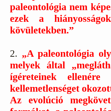
paleontológia nem képes
ezek a hiányosságo
kövületekben.”
2.
„A paleontológia ol
melyek által „megláth
ígéreteinek ellenére
kellemetlenséget okozott
Az evolúció megkövet