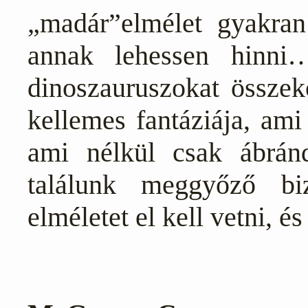
„madár”elmélet gyakran
annak lehessen hinn
dinoszauruszokat összek
kellemes fantáziája, ami
ami nélkül csak ábrá
találunk meggyőző bi
elméletet el kell vetni, é