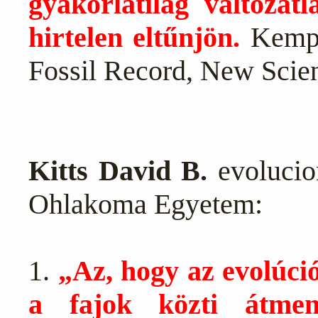
gyakorlatilag változat
hirtelen eltűnjön.
Kemp 
Fossil Record, New Scient
Kitts David B.
evolucion
Ohlakoma Egyetem:
1.
„Az, hogy az evolúci
a fajok közti átmen