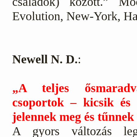
családok) között.” Mo
Evolution, New-York, Ha
Newell N. D.
:
„A teljes ősmaradv
csoportok – kicsik és
jelennek meg és tűnnek
A gyors változás leg