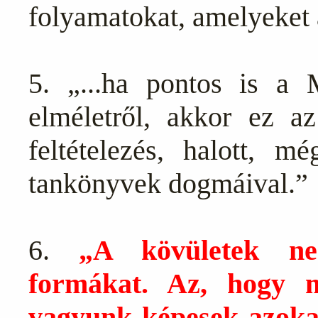
folyamatokat, amelyeket 
5. „...ha pontos is a 
elméletről, akkor ez az
feltételezés, halott, 
tankönyvek dogmáival.”
6.
„A kövületek ne
formákat. Az, hogy 
vagyunk képesek azokat 