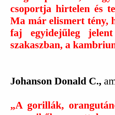
csoportja hirtelen és te
Ma már elismert tény, 
faj egyidejűleg jele
szakaszban, a kambriu
Johanson Donald С.,
am
„A gorillák, orangutá