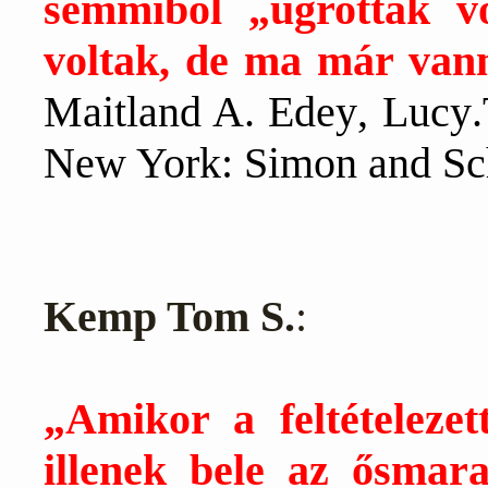
semmiből „ugrottak 
voltak, de ma már van
Maitland
A
.
Edey
,
Lucy
.
New
York
:
Simon
and
Sc
Kemp Tom S.
:
„Amikor a feltételeze
illenek bele az ősmar