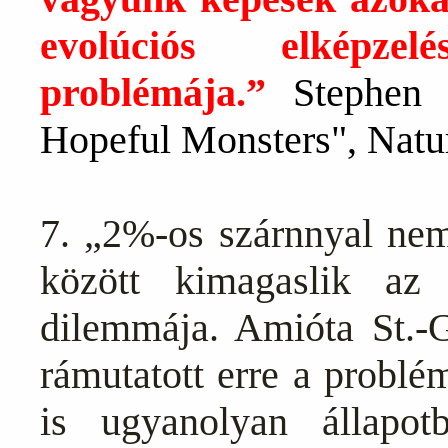
evolúciós elképze
problémája.”
Stephen
Hopeful Monsters",
Natu
7. „2%-os szárnnyal ne
között kimagaslik a
dilemmája. Amióta St.-G
rámutatott erre a problé
is ugyanolyan állapo