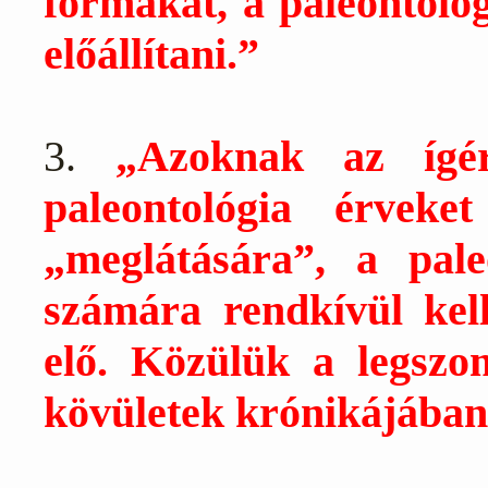
formákat, a paleontoló
előállítani.”
3.
„Azoknak az ígér
paleontológia érvek
„meglátására”, a pale
számára rendkívül kell
elő. Közülük a legsz
kövületek krónikájában