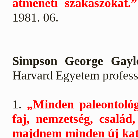
átmeneti szakaszokat.”
1981. 06.
Simpson George Gayl
Harvard Egyetem profess
1.
„Minden paleontológ
faj, nemzetség, család,
majdnem minden új kate