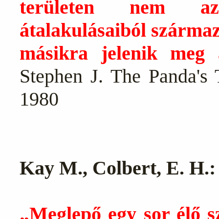
területen nem az
átalakulásaiból származ
másikra jelenik meg 
Stephen J. The Panda's
1980
Kay M., Colbert, E. H.:
„Meglepő egy sor élő s