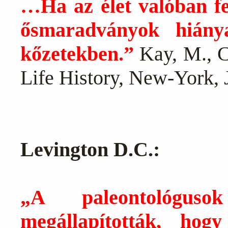
…Ha az élet valóban fej
ősmaradványok hiány
kőzetekben.”
Kay, M., Co
Life History, New-York,
Levington D.C.:
„A paleontológus
megállapították, hog