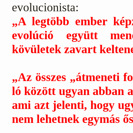
evolucionista:
„A legtöbb ember képz
evolúció együtt men
kövületek zavart kelten
„Az összes „átmeneti f
ló között ugyan abban a 
ami azt jelenti, hogy ug
nem lehetnek egymás ős