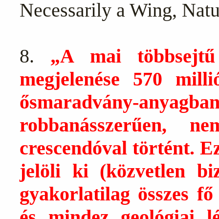
Necessarily a Wing, Natu
8.
„A mai többsejtű 
megjelenése 570 milli
ősmaradvány-anyag
robbanásszerűen, n
crescendóval történt. 
jelöli ki (közvetlen b
gyakorlatilag összes fő
és mindez geológiai l