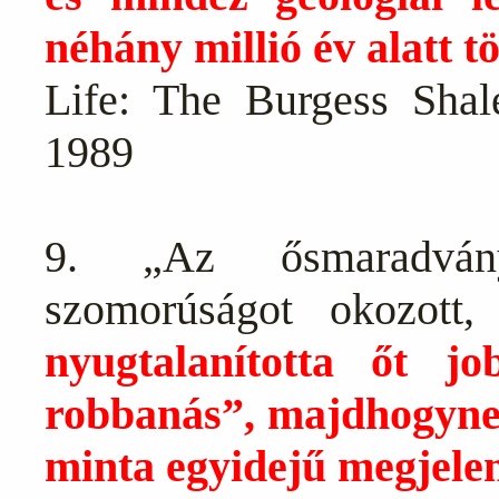
néhány millió év alatt t
Life: The Burgess Shal
1989
9. „Az ősmaradván
szomorúságot okozott
nyugtalanította őt 
robbanás”, majdhogynem
minta egyidejű megjel