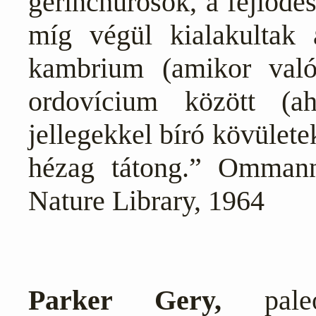
gerinchúrosok, a fejlődé
míg végül kialakultak 
kambrium (amikor való
ordovícium között (a
jellegekkel bíró kövület
hézag tátong.” Ommann
Nature Library, 1964
Parker Gery,
paleon