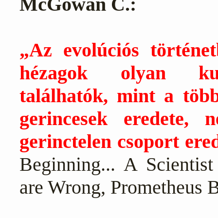
McGowan C.:
„Az evolúciós történe
hézagok olyan kulc
találhatók, mint a több
gerincesek eredete, 
gerinctelen csoport ered
Beginning... A Scientis
are Wrong, Prometheus 