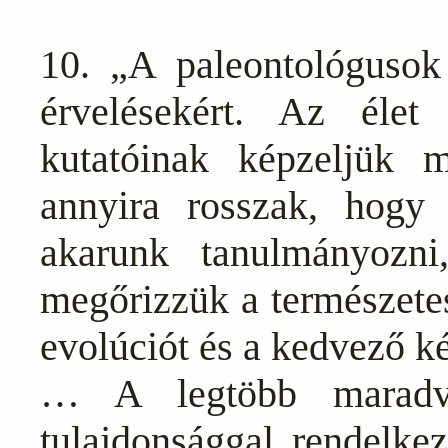
10. „A paleontológusok 
érvelésekért. Az élet 
kutatóinak képzeljük 
annyira rosszak, hogy
akarunk tanulmányozn
megőrizzük a természetes
evolúciót és a kedvező ké
… A legtöbb maradvá
tulajdonsággal rendelkez