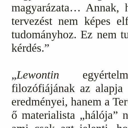
magyarázata… Annak, ho
tervezést nem képes el
tudományhoz. Ez nem tu
kérdés.”
„
Lewontin
egyértelmű
filozófiájának az alapj
eredményei, hanem a Ter
ő materialista „hálója” 