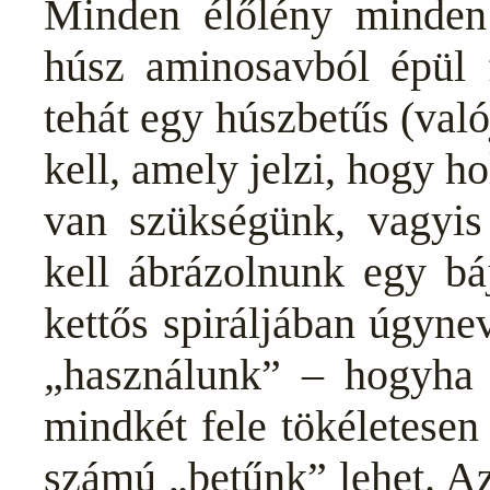
Minden élőlény minden 
húsz aminosavból épül f
tehát egy húszbetűs (val
kell, amely jelzi, hogy h
van szükségünk, vagyis
kell ábrázolnunk egy b
kettős spiráljában úgyne
„használunk” – hogyha s
mindkét fele tökéletesen
számú „betűnk” lehet. Az