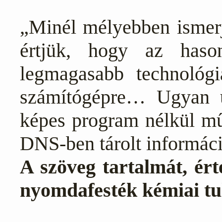
„Minél mélyebben ismerjü
értjük, hogy az hason
legmagasabb technológi
számítógépre… Ugyan 
képes program nélkül mű
DNS-ben tárolt informáci
A szöveg tartalmát, ért
nyomdafesték kémiai tul