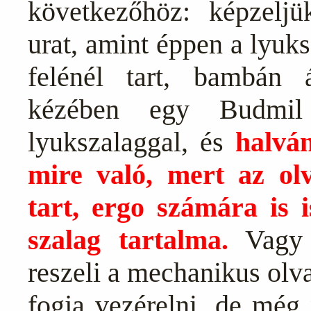
következőhöz: képzelj
urat, amint éppen a lyuk
felénél tart, bambán
kézében egy Budmil 
lyukszalaggal, és
halvá
mire való, mert az ol
tart,
ergo számára is i
szalag tartalma.
Vagy f
reszeli a mechanikus olv
fogja vezérelni, de még 