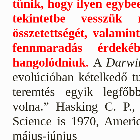
tűnik, hogy ilyen egybee
tekintetbe vesszük 
összetettségét, valamin
fennmaradás érdeké
hangolódniuk.
A
Darw
evolúcióban kételkedő tu
teremtés egyik legfőbb
volna.” Hasking C. P.,
Science is 1970, America
május-június