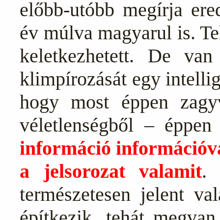
előbb-utóbb megírja ere
év múlva magyarul is. Te
keletkezhetett. De va
klimpírozását egy intellig
hogy most éppen zagy
véletlenségből – éppe
információ információvá
a jelsorozat valamit
.
természetesen jelent va
építkezik, tehát megvan 