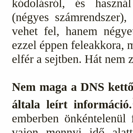
kódolásról, és használ
(négyes számrendszer), 
vehet fel, hanem négy
ezzel éppen feleakkora, 
elfér a sejtben. Hát nem z
Nem maga a DNS kettős
általa leírt információ.
emberben önkéntelenül f
vajon mennyi idő alat