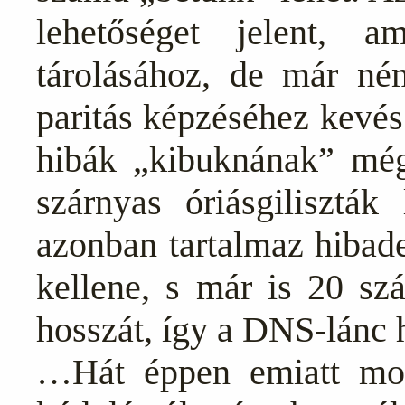
lehetőséget jelent, 
tárolásához, de már ném
paritás képzéséhez kevés
hibák „kibuknának” még
szárnyas óriásgilisztá
azonban tartalmaz hibade
kellene, s már is 20 sz
hosszát, így a DNS-lánc h
…Hát éppen emiatt mon