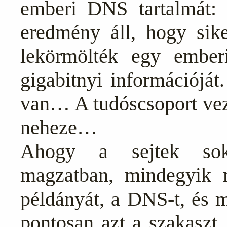
emberi DNS tartalmát: 
eredmény áll, hogy sik
lekörmölték egy ember
gigabitnyi információjá
van… A tudóscsoport veze
neheze…
Ahogy a sejtek sok
magzatban, mindegyik 
példányát, a DNS-t, és m
pontosan azt a szakaszt