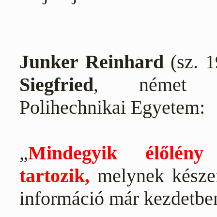
Junker Reinhard
(sz. 1
Siegfried
, német mi
Polihechnikai Egyetem:
„
Mindegyik élőlény 
tartozik,
melynek készen 
információ már kezdetben