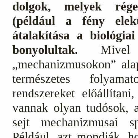
dolgok, melyek rége
(például a fény ele
átalakítása a biológia
bonyolultak.
Mivel 
„mechanizmusokon” alaps
természetes folyam
rendszereket előállítani
vannak olyan tudósok, ak
sejt mechanizmusai s
Például, azt mondják, h