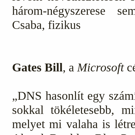
három-négyszerese se
Csaba, fizikus
Gates Bill
, a
Microsoft
cé
„DNS hasonlít egy szám
sokkal tökéletesebb, m
melyet mi valaha is lét