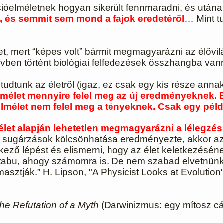
cióelméletnek hogyan sikerült fennmaradni, és után
ő, és semmit sem mond a fajok eredetéről
… Mint t
t, mert “képes volt” bármit megmagyarázni az élővilá
évben történt biológiai felfedezések összhangba vann
dtunk az életről (igaz, ez csak egy kis része anna
lmélet mennyire felel meg az új eredményeknek. E
lmélet nem felel meg a tényeknek. Csak egy péld
élet alapján lehetetlen megmagyarázni a lélegzés
 sugárzások kölcsönhatása eredményezte, akkor az h
kező lépést és elismerni, hogy az élet keletkezésé
tabu, ahogy számomra is. De nem szabad elvetnünk e
ámasztják.”
H. Lipson, "A Physicist Looks at Evolution
he Refutation of a Myth
(Darwinizmus: egy mítosz cáf