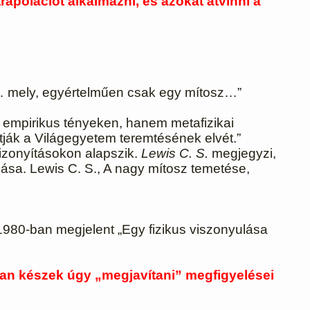
apolációt alkalmazni, és azokat átvinni a
tól… mely, egyértelműen csak egy mítosz…”
 empirikus tényeken, hanem metafizikai
tják a Világegyetem teremtésének elvét.”
bizonyításokon alapszik.
Lewis C. S.
megjegyzi,
zása. Lewis C. S., A nagy mítosz temetése,
. 1980-ban megjelent „Egy fizikus viszonyulása
an készek úgy „megjavítani” megfigyelései