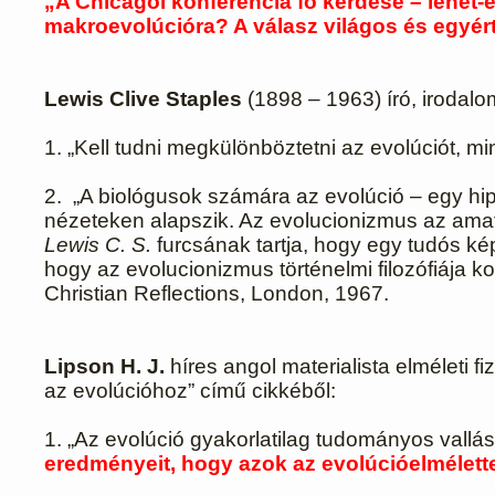
„A Chicagói konferencia fő kérdése – lehet-
makroevolúcióra? A válasz világos és egyér
Lewis Clive Staples
(1898 – 1963) író, irodal
1. „Kell tudni megkülönböztetni az evolúciót, m
2.
„A biológusok számára az evolúció – egy hi
nézeteken alapszik. Az evolucionizmus az amatő
Lewis C. S.
furcsának tartja, hogy egy tudós ké
hogy az evolucionizmus történelmi filozófiája k
Christian Reflections, London, 1967.
Lipson H. J.
híres angol materialista elméleti 
az evolúcióhoz” című cikkéből:
1. „Az evolúció gyakorlatilag tudományos vallá
eredményeit, hogy azok az evolúcióelmélet