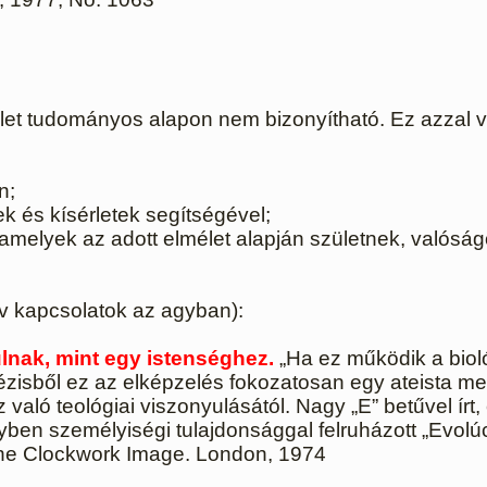
élet tudományos alapon nem bizonyítható. Ez azza
n;
k és kísérletek segítségével;
 amelyek az adott elmélet alapján születnek, valósá
ív kapcsolatok az agyban):
lnak, mint egy istenséghez.
„Ha ez működik a bioló
ből ez az elképzelés fokozatosan egy ateista meta
aló teológiai viszonyulásától. Nagy „E” betűvel írt, 
elyben személyiségi tulajdonsággal felruházott „Evolú
 The Clockwork Image. London, 1974