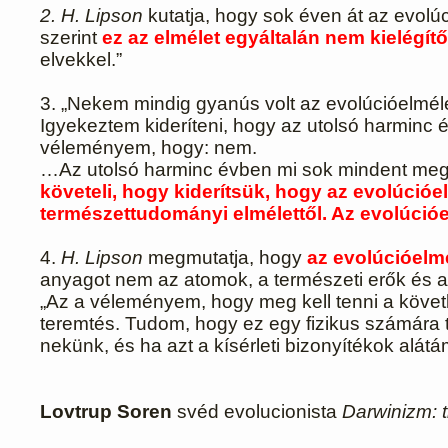
2. H. Lipson
kutatja, hogy sok éven át az evolú
szerint
ez az elmélet egyáltalán nem kielégít
elvekkel.”
3. „Nekem mindig gyanús volt az evolúcióelméle
Igyekeztem kideríteni, hogy az utolsó harminc 
véleményem, hogy: nem.
…Az utolsó harminc évben mi sok mindent megtu
követeli, hogy kiderítsük, hogy az evolúcióe
természettudományi elmélettől. Az evolúcióe
4.
Н. Lipson
megmutatja, hogy
az evolúcióelm
anyagot nem az atomok, a természeti erők és a
„Az a véleményem, hogy meg kell tenni a követ
teremtés. Tudom, hogy ez egy fizikus számára 
nekünk, és ha azt a kísérleti bizonyítékok alát
Lovtrup Soren
svéd evolucionista
Darwinizm: t