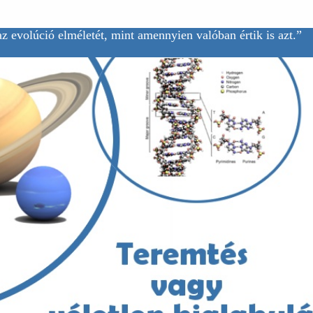
z evolúció elméletét, mint amennyien valóban értik is azt.”