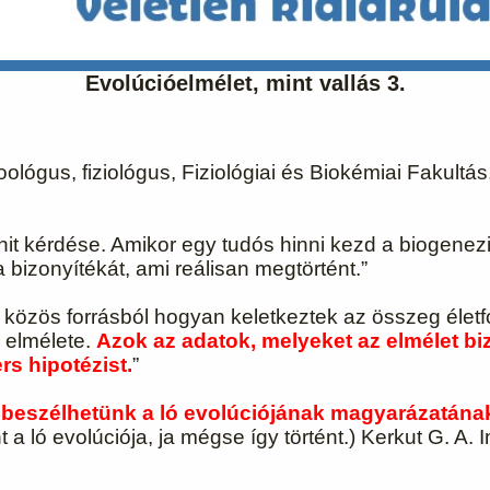
Evolúcióelmélet, mint vallás 3.
oológus, fiziológus, Fiziológiai és Biokémiai Fakul
hit kérdése. Amikor egy tudós hinni kezd a biogenez
bizonyítékát, ami reálisan megtörtént.”
 közös forrásból hogyan keletkeztek az összeg életfor
s elmélete.
Azok az adatok, melyeket az elmélet b
s hipotézist.
”
beszélhetünk a ló evolúciójának magyarázatának
 a ló evolúciója, ja mégse így történt.) Kerkut G. A. 