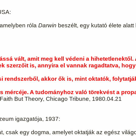
USA:
, amelyben róla
Darwin
beszélt, egy kutató élete alatt 
ssá vált, amit meg kell védeni a hihetetlenektől.
ek szerzőit is, annyira el vannak ragadtatva, hog
i rendszerből, akkor ők is, mint oktatók, folytatjá
 mércéje. A tudományhoz való törekvést a propag
 Faith But Theory, Chicago Tribune, 1980.04.21
zeum igazgatója, 1937:
kat, csak egy dogma, amelyet oktatják az egész vil