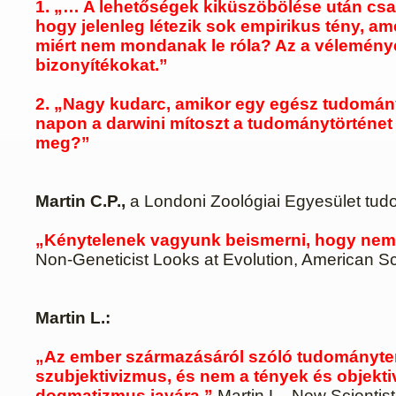
1. „… A lehetőségek kiküszöbölése után csa
hogy jelenleg létezik sok empirikus tény, am
miért nem mondanak le róla? Az a vélemén
bizonyítékokat.”
2. „Nagy kudarc, amikor egy egész tudományá
napon a darwini mítoszt a tudománytörténet
meg?”
Martin C.P.,
a Londoni Zoológiai Egyesület tu
„Kénytelenek vagyunk beismerni, hogy nem 
Non-Geneticist Looks at Evolution, American Sci
Martin L.:
„Az ember származásáról szóló tudományterj
szubjektivizmus, és nem a tények és objekt
dogmatizmus javára.”
Martin L.,
New Scientist