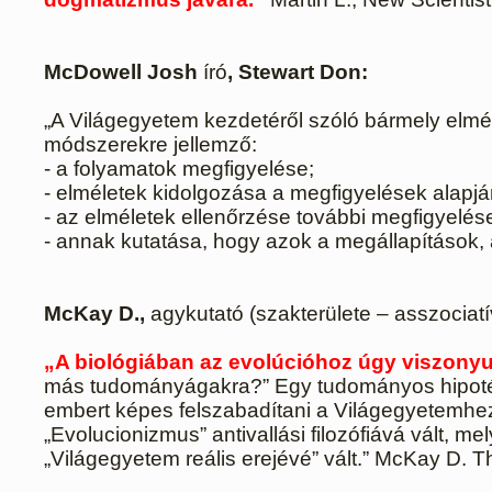
McDowell Josh
író
, Stewart Don:
„A Világegyetem kezdetéről szóló bármely elm
módszerekre jellemző:
- a folyamatok megfigyelése;
- elméletek kidolgozása a megfigyelések alapjá
- az elméletek ellenőrzése további megfigyelése
- annak kutatása, hogy azok a megállapítások,
McKay D.,
agykutató (szakterülete – asszociat
„A biológiában az evolúcióhoz úgy viszonyu
más tudományágakra?” Egy tudományos hipotézis
embert képes felszabadítani a Világegyetemhez v
„Evolucionizmus” antivallási filozófiává vált, m
„Világegyetem reális erejévé” vált.” McKay D.