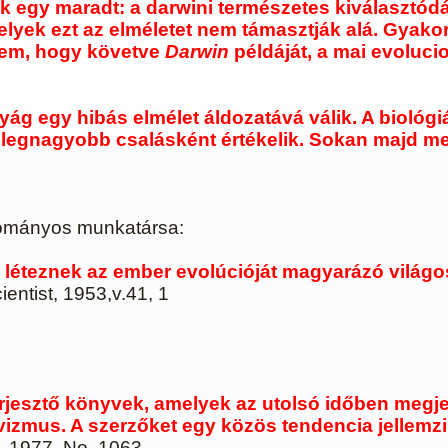
k egy maradt: a darwini természetes kiválasztó
elyek ezt az elméletet nem támasztják alá. Gyakor
yem, hogy követve
Darwin
példáját, a mai evoluci
g egy hibás elmélet áldozatává válik. A biológiá
 legnagyobb csalásként értékelik
. Sokan majd me
dományos munkatársa:
léteznek az ember evolúcióját magyarázó világ
entist, 1953,v.41, 1
esztő könyvek, amelyek az utolsó időben megjele
ivizmus. A szerzőket egy közös tendencia jellem
, 1977, No. 1063