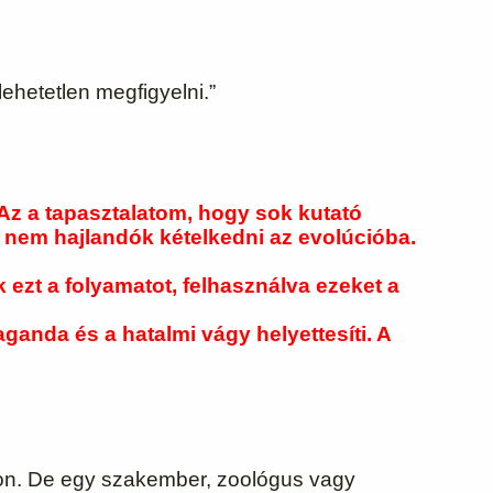
lehetetlen megfigyelni.”
 Az a tapasztalatom, hogy sok kutató
y nem hajlandók kételkedni az evolúcióba.
k ezt a folyamatot, felhasználva ezeket a
anda és a hatalmi vágy helyettesíti. A
ágon. De egy szakember, zoológus vagy