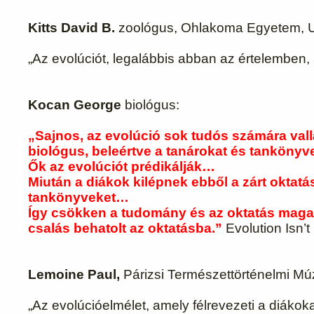
Kitts David B.
zoológus, Ohlakoma Egyetem, 
„Az evolúciót, legalábbis abban az értelemben
Kocan George
biológus:
„Sajnos, az evolúció sok tudós számára vallá
biológus, beleértve a tanárokat és tankönyv
Ők az evolúciót prédikálják…
Miután a diákok kilépnek ebből a zárt oktatás
tankönyveket…
Így csökken a tudomány és az oktatás magas
csalás behatolt az oktatásba.”
Evolution Isn’t
Lemoine Paul,
Párizsi Természettörténelmi Mú
„Az evolúcióelmélet, amely félrevezeti a diáko