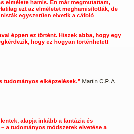
dás elmélete hamis. Én már megmutattam,
latilag ezt az elméletet meghamisították, de
onisták egyszerűen elvetik a cáfoló
val éppen ez történt.
Hiszek abba, hogy egy
gkérdezik, hogy ez hogyan történhetett
os tudományos elképzelések.”
Martin C.P. A
ntek, alapja inkább a fantázia és
zi – a tudományos módszerek elvetése a