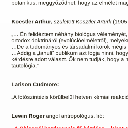
botanikus, meggyőződhet, hogy az elmélet ma
Koestler Arthur,
született Kösztler Arturk
(1905 
„… Én felidéztem néhány biológus véleményét,
ortodox doktrínáról (evolúcióelméletről), mely
…De a tudományos és társadalmi körök mégis e
…Addig a „tanult” publikum azt fogja hinni, hog
kérdésre adott választ. Ők nem tudják, hogy a 
tautológia.”
Larison Cudmore:
„A fotószintézis körülbelül hetven kémiai reakc
Lewin Roger
angol antropológus, író: