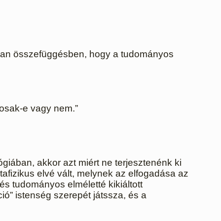
l van összefüggésben, hogy a tudományos
gosak-e vagy nem.”
giában, akkor azt miért ne terjesztenénk ki
fizikus elvé vált, melynek az elfogadása az
és tudományos elméletté kikiáltott
ció” istenség szerepét játssza, és a