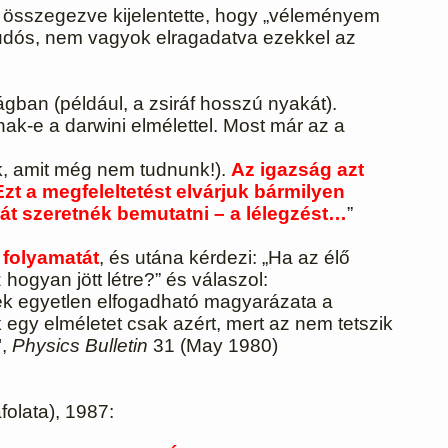
a összegezve kijelentette, hogy „véleményem
udós, nem vagyok elragadatva ezekkel az
gban (például, a zsiráf hosszú nyakát).
ak-e a darwini elmélettel. Most már az a
k, amit még nem tudnunk!).
Az igazság azt
zt a megfeleltetést elvárjuk bármilyen
át szeretnék bemutatni – a lélegzést…
”
 folyamatát
, és utána kérdezi: „Ha az élő
ogyan jött létre?” és válaszol:
nek egyetlen elfogadható magyarázata a
gy elméletet csak azért, mert az nem tetszik
",
Physics Bulletin
31 (May 1980)
olata), 1987: