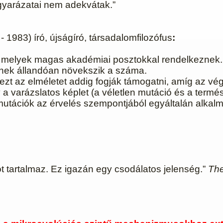
gyarázatai nem adekvátak.”
- 1983) író, újságíró, társadalomfilozófus
:
 melyek magas akadémiai posztokkal rendelkeznek. L
eknek állandóan növekszik a száma.
zt az elméletet addig fogják támogatni, amíg az vé
y a varázslatos képlet (a véletlen mutáció és a termé
mutációk az érvelés szempontjából egyáltalán alkal
iót tartalmaz. Ez igazán egy csodálatos jelenség.”
The