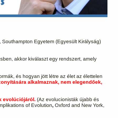
tás, Southampton Egyetem (Egyesült Királyság)
isben, akkor kiválaszt egy rendszert, amely
mák, és hogyan jött létre az élet az élettelen
izonyítására alkalmaznak, nem elegendőek,
 evolúciójáról.
(Az evolucionisták újabb és
Implikations of Evolution
,
Oxford and New York,