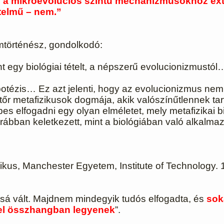
e a mikroevolúciós szintű mechanizmusokhoz extr
telmű – nem.”
omtörténész, gondolkodó:
int egy biológiai tételt, a népszerű evolucionizmus
potézis… Ez azt jelenti, hogy az evolucionizmus nem
r metafizikusok dogmája, akik valószínűtlennek tar
pes elfogadni egy olyan elméletet, mely metafizikai 
orábban keletkezett, mint a biológiában való alkalma
fizikus, Manchester Egyetem, Institute of Technology
ssá vált. Majdnem mindegyik tudós elfogadta, és
sok
tel összhangban legyenek
”.