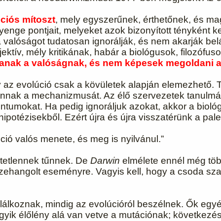
ciós mítoszt
, mely egyszerűnek, érthetőnek, és 
enge pontjait, melyeket azok bizonyított tényként k
valóságot tudatosan ignorálják, és nem akarják belát
jektív, mély kritikának, habár a biológusok, filozófu
danak a valóságnak, és nem képesek megoldani a
y az evolúció csak a
kövületek alapján
elemezhető. T
i annak a mechanizmusát. Az élő szervezetek tanulm
entumokat. Ha pedig ignoráljuk azokat, akkor a bio
potézisekből. Ezért újra és újra visszatérünk a pale
ió valós menete, és meg is nyilvánul.”
tetlennek tűnnek. De
Darwin
elmélete ennél még töb
ehangolt eseményre. Vagyis kell, hogy a csoda szab
lálkoznak, mindig az evolúcióról beszélnek. Ők egy
egyik élőlény alá van vetve a mutációnak; következ