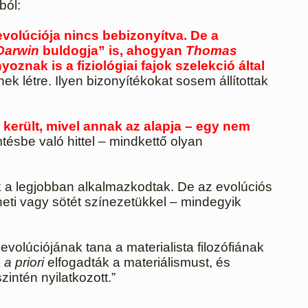
ból:
evolúciója nincs bebizonyítva. De a
Darwin
buldogja” is, ahogyan
Thomas
oznak is a fiziológiai fajok szelekció által
k létre. Ilyen bizonyítékokat sosem állítottak
 került, mivel annak az alapja – egy nem
ésbe való hittel – mindkettő olyan
k a legjobban alkalmazkodtak. De az evolúciós
neti vagy sötét színezetükkel – mindegyik
evolúciójának tana a materialista filozófiának
k
a priori
elfogadták a materiálismust, és
zintén nyilatkozott.”