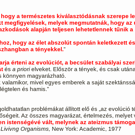
, hogy a természetes kiválasztódásnak szerepe 
rekt megfigyelések, melyek megmutatnák, hogy az
zkodások alapján teljesen lehetetlennek tűnik a 
z, hogy az élet abszolút spontán keletkezett és f
szhangban a tényekkel.
”
ja érteni az evolúciót, a becsület szabályai szeri
át
és
a priori
elveket. Először a tények, és csak utána
 és könnyen magyarázható.
valamikor, mivel egyes emberek a saját szektánsság
légtelen és hamis.”
goldhatatlan problémákat állított elő és „az evolúci
égeit. Az összes magyarázat, értelmezés, melyet val
len istenségévé vált, melynek az ateizmus támog
f Livivng Organisms,
New York: Academic, 1977