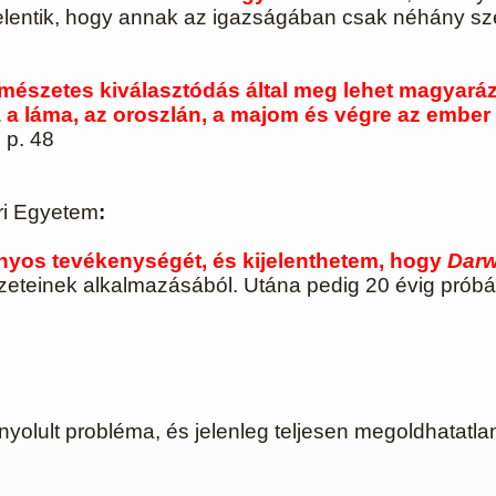
ijelentik, hogy annak az igazságában csak néhány sze
észetes kiválasztódás által meg lehet magyarázn
ána a láma, az oroszlán, a majom és végre az emb
 p. 48
ri Egyetem
:
yos tevékenységét, és kijelenthetem, hogy
Darw
ézeteinek alkalmazásából. Utána pedig 20 évig próbál
onyolult probléma, és jelenleg teljesen megoldhatatla