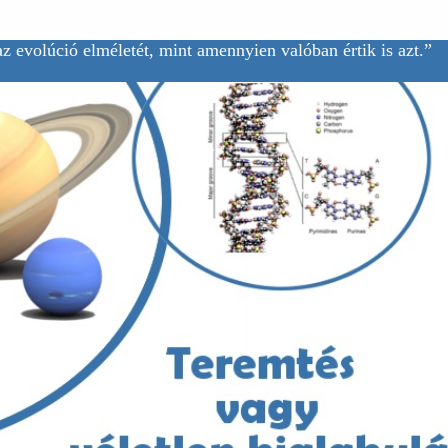
z evolúció elméletét, mint amennyien valóban értik is azt.”