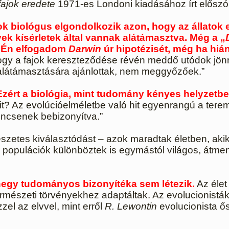
fajok eredete
1971-es Londoni kiadásához írt előszó
sok biológus elgondolkozik azon, hogy az állatok 
k kísérletek által vannak alátámasztva. Még a „
 „Én elfogadom
Darwin
úr hipotézisét, még ha hiány
hogy a fajok kereszteződése révén meddő utódok jönne
s alátámasztására ajánlottak, nem meggyőzőek.”
 Ezért a biológia, mint tudomány kényes helyzetbe
? Az evolúcióelméletbe való hit egyenrangú a teremt
incsenek bebizonyítva.”
észetes kiválasztódást – azok maradtak életben, aki
 a populációk különböztek is egymástól világos, átme
negy tudományos bizonyítéka sem létezik.
Az élet 
természeti törvényekhez adaptáltak. Az evolucionistá
el az elvvel, mint erről
R. Lewontin
evolucionista ős