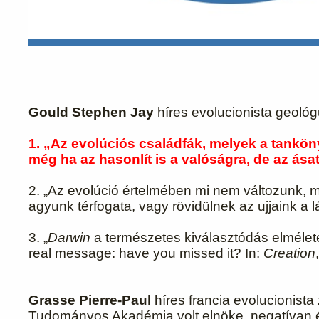
Gould Stephen Jay
híres evolucionista geoló
1. „Az evolúciós családfák, melyek a tankön
még ha az hasonlít is a valóságra, de az ás
2. „Az evolúció értelmében mi nem változunk, m
agyunk térfogata, vagy rövidülnek az ujjaink a
3. „
Darwin
a természetes kiválasztódás elméleté
real message: have you missed it? In:
Creation
Grasse Pierre-Paul
híres francia evolucionista
Tudományos Akadémia volt elnöke, negatívan é