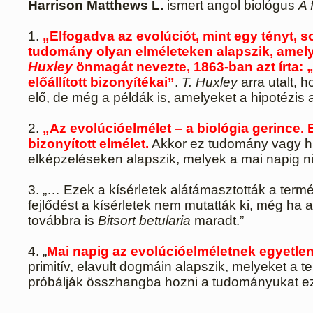
Harrison Matthews L.
ismert angol biológus
A 
1.
„Elfogadva az evolúciót, mint egy tényt, 
tudomány olyan elméleteken alapszik, amelye
Huxley
önmagát nevezte, 1863-ban azt írta:
előállított bizonyítékai”
.
T. Huxley
arra utalt, 
elő, de még a példák is, amelyeket a hipotézi
2.
„Az evolúcióelmélet – a biológia gerince.
bizonyított elmélet.
Akkor ez tudomány vagy hit
elképzeléseken alapszik, melyek a mai napig n
3. „… Ezek a kísérletek alátámasztották a term
fejlődést a kísérletek nem mutatták ki, még ha
továbbra is
Bitsort betularia
maradt.”
4. „
Mai napig az evolúcióelméletnek egyetle
primitív, elavult dogmáin alapszik, melyeket a 
próbálják összhangba hozni a tudományukat ezz