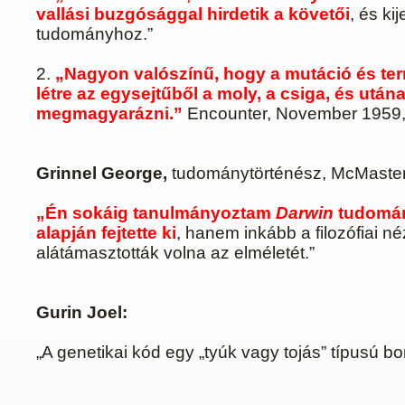
vallási buzgósággal hirdetik a követői
, és k
tudományhoz.”
2.
„Nagyon valószínű, hogy a mutáció és term
létre az egysejtűből a moly, a csiga, és ut
megmagyarázni.”
Encounter, November 1959,
Grinnel George,
tudománytörténész, McMaste
„Én sokáig tanulmányoztam
Darwin
tudomán
alapján fejtette ki
, hanem inkább a filozófiai n
alátámasztották volna az elméletét.”
Gurin Joel:
„A genetikai kód egy „tyúk vagy tojás” típusú b