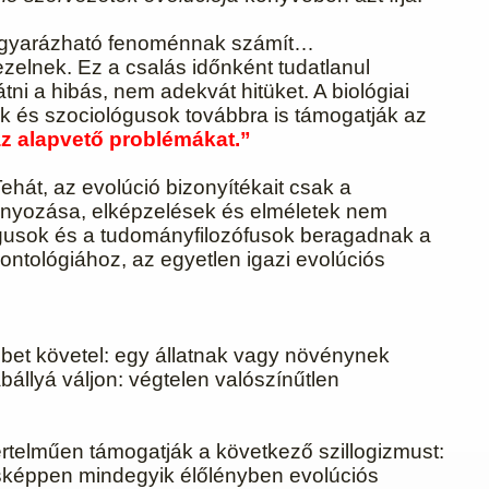
magyarázható fenoménnak számít…
ezelnek. Ez a csalás időnként tudatlanul
ni a hibás, nem adekvát hitüket. A biológiai
sok és szociológusok továbbra is támogatják az
z alapvető problémákat.”
ehát, az evolúció bizonyítékait csak a
ányozása, elképzelések és elméletek nem
lógusok és a tudományfilozófusok beragadnak a
ontológiához, az egyetlen igazi evolúciós
bet követel: egy állatnak vagy növénynek
állyá váljon: végtelen valószínűtlen
értelműen támogatják a következő szillogizmust:
ésképpen mindegyik élőlényben evolúciós