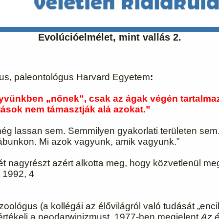
Evolúcióelmélet, mint vallás 2.
gus, paleontológus Harvard Egyetem
:
yvünkben „nőnek”, csak az ágak végén tartalmazna
atások nem támasztják alá azokat.”
ég lassan sem. Semmilyen gyakorlati területen sem. 
 lábunkon. Mi azok vagyunk, amik vagyunk.”
t nagyrészt azért alkotta meg, hogy közvetlenül megc
, 1992, 4
 zoológus (a kollégái az élővilágról való tudását „en
rtékeli a neodarwinizmust. 1977-ben megjelent
Az é