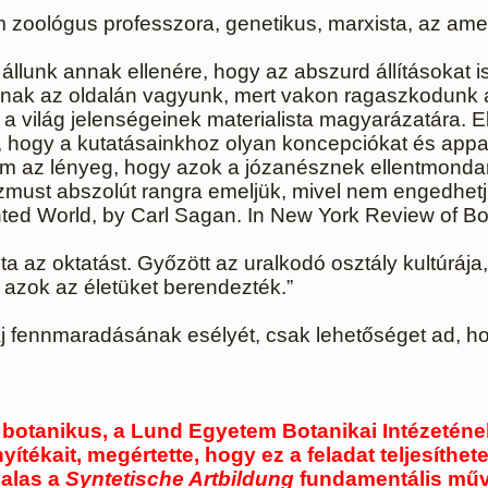
 zoológus professzora, genetikus, marxista, az ame
a állunk annak ellenére, hogy az abszurd állításoka
 annak az oldalán vagyunk, mert vakon ragaszkodunk 
világ jelenségeinek materialista magyarázatára. E
t, hogy a kutatásainkhoz olyan koncepciókat és app
Nem az lényeg, hogy azok a józanésznek ellentmond
izmust abszolút rangra emeljük, mivel nem engedhetj
ed World, by Carl Sagan. In New York Review of Bo
 az oktatást. Győzött az uralkodó osztály kultúrája, 
 azok az életüket berendezték.”
faj fennmaradásának esélyét, csak lehetőséget ad, h
d
botanikus, a Lund Egyetem Botanikai Intézeténe
yítékait, megértette, hogy ez a feladat teljesíthe
dalas a
Syntetische Artbildung
fundamentális művé