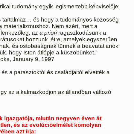
rikai tudomány egyik legismertebb képviselője:
t is tartalmaz… és hogy a tudományos közösség
a materializmushoz. Nem azért, mert a
llenkezőleg, az
a priori
ragaszkodásunk a
arátusokat hozzunk létre, amelyek egyszerűen
anak, és ostobaságnak tűnnek a beavatatlanok
ük, hogy Isten átlépje a küszöbünket.”
oks, January 9, 1997
és a parasztoktól és családjaitól elvették a
ogy az alkalmazkodjon az állandóan változó
k igazgatója, miután negyven éven át
tetlen, és az evolúcióelmélet komolyan
ben azt írja: