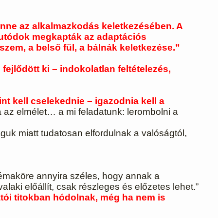
lenne az alkalmazkodás keletkezésében. A
 utódok megkapták az adaptációs
szem, a belső fül, a bálnák keletkezése.”
ejlődött ki – indokolatlan feltételezés,
nt kell cselekednie – igazodnia kell a
 az elmélet… a mi feladatunk: lerombolni a
uk miatt tudatosan elfordulnak a valóságtól,
ó témaköre annyira széles, hogy annak a
aki előállít, csak részleges és előzetes lehet.”
atói titokban hódolnak, még ha nem is