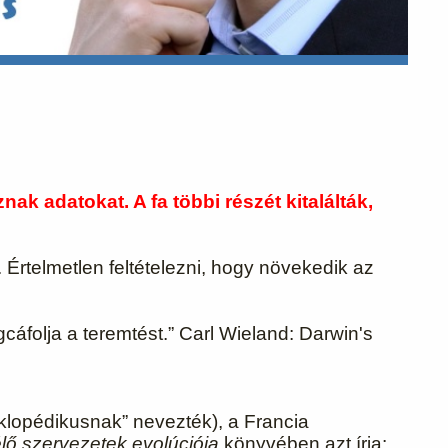
k adatokat. A fa többi részét kitalálták,
Értelmetlen feltételezni, hogy növekedik az
áfolja a teremtést.” Carl Wieland: Darwin's
ciklopédikusnak” nevezték), a Francia
lő szervezetek evolúciója
könyvében azt írja: