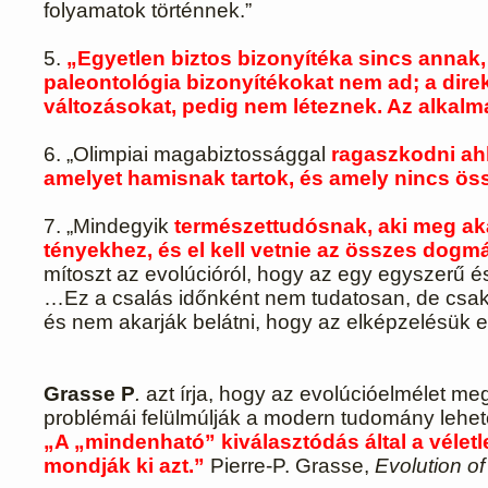
folyamatok történnek.”
5.
„Egyetlen biztos bizonyítéka sincs annak
paleontológia bizonyítékokat nem ad; a di
változásokat, pedig nem léteznek. Az alkalma
6. „Olimpiai magabiztossággal
ragaszkodni ahho
amelyet hamisnak tartok, és amely nincs ös
7. „Mindegyik
természettudósnak, aki meg akar
tényekhez, és el kell vetnie az összes dogm
mítoszt az evolúcióról, hogy az egy egyszerű
…Ez a csalás időnként nem tudatosan, de csak 
és nem akarják belátni, hogy az elképzelésük e
Grasse P
.
azt írja, hogy az evolúcióelmélet me
problémái felülmúlják a modern tudomány lehetős
„A „mindenható” kiválasztódás által a vélet
mondják ki azt.”
Pierre-P. Grasse,
Evolution o