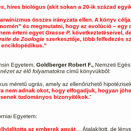
us
, híres biológus (akit sokan a 20-ik század egy
rwinizmus összes irányzata ellen. A könyv célja
nomén” és megmutatni, hogy az evolúció – egy ol
 nem érteni egyet
Grasse P.
következtetéseivel, d
raite de Zoologie
szerkesztője, több felfedezés 
 enciklopédikus.”
nsin Egyetem,
Goldberger Robert F.,
Nemzeti Egész
 nézet az élő folyamatokra
című könyvükből:
ikus méretű ugrás, amely az ellenőrizhető hipotézise
ra nem adnak okot, hogy elfogadjuk, hogyan jöhetet
ncsenek tudományos bizonyítékok.
”
forniai Egyetem:
lhódította az emberek agyát
… Átalakított, de lén