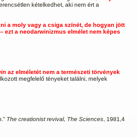
rencsétlen kételkedhet, aki nem ért a
i a moly vagy a csiga színét, de hogyan jött
er – ezt a neodarwinizmus elmélet nem képes
in
az elméletét nem a természeti törvények
kozott megfelelő tényeket találni, melyek
n.”
The creationist revival, The Sciences
, 1981,4