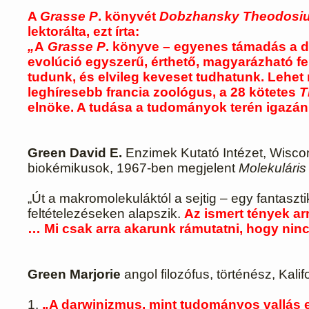
A
Grasse P
. könyvét
Dobzhansky Theodosi
lektorálta, ezt írta:
„
A
Grasse P
. könyve – egyenes támadás a da
evolúció egyszerű, érthető, magyarázható fe
tudunk, és elvileg keveset tudhatunk. Lehet
leghíresebb francia zoológus, a 28 kötetes
T
elnöke. A tudása a tudományok terén igazán
Green David E.
Enzimek Kutató Intézet, Wisco
biokémikusok, 1967-ben megjelent
Molekuláris
„Út a makromolekuláktól a sejtig – egy fantaszt
feltételezéseken alapszik.
Az ismert tények ar
… Mi csak arra akarunk rámutatni, hogy ni
Green Marjorie
angol filozófus, történész, Kali
1.
„A darwinizmus, mint tudományos vallás e