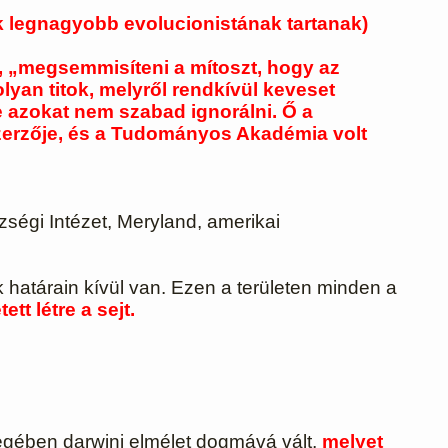
ik legnagyobb evolucionistának tartanak)
, „megsemmisíteni a mítoszt, hogy az
yan titok, melyről rendkívül keveset
e azokat nem szabad ignorálni. Ő a
szerzője, és a Tudományos Akadémia volt
ségi Intézet, Meryland, amerikai
k határain kívül van. Ezen a területen minden a
t létre a sejt.
yegében darwini elmélet dogmává vált,
melyet