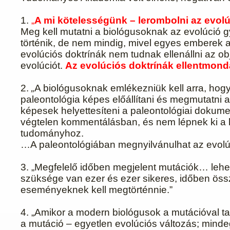
1.
„
A mi kötelességünk – lerombolni az evolú
Meg kell mutatni a biológusoknak az evolúció gy
történik, de nem mindig, mivel egyes emberek a 
evolúciós doktrínák nem tudnak ellenállni az ob
evolúciót.
Az evolúciós doktrínák ellentmon
2.
„
A biológusoknak emlékezniük kell arra, hog
paleontológia képes előállítani és megmutatn
képesek helyettesíteni a paleontológiai dokum
végtelen kommentálásban, és nem lépnek ki a hi
tudományhoz.
…A paleontológiában megnyilvánulhat az evolúc
3. „Megfelelő időben megjelent mutációk… lehe
szüksége van ezer és ezer sikeres, időben össz
eseményeknek kell megtörténnie.”
4. „Amikor a modern biológusok a mutációval ta
a mutáció – egyetlen evolúciós változás; mind