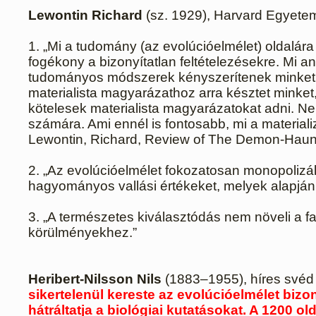
Lewontin Richard
(sz. 1929), Harvard Egyetem
1. „Mi a tudomány (az evolúcióelmélet) oldalár
fogékony a bizonyítatlan feltételezésekre. Mi
tudományos módszerek kényszerítenek minket a 
materialista magyarázathoz arra késztet minke
kötelesek materialista magyarázatokat adni. 
számára. Ami ennél is fontosabb, mi a material
Lewontin, Richard, Review of The Demon-Haunt
2. „Az evolúcióelmélet fokozatosan monopolizálta
hagyományos vallási értékeket, melyek alapján
3. „A természetes kiválasztódás nem növeli a 
körülményekhez.”
Heribert-Nilsson
Nils
(1883–1955), híres své
sikertelenül kereste az evolúcióelmélet bizon
hátráltatja a biológiai kutatásokat. A 1200 ol