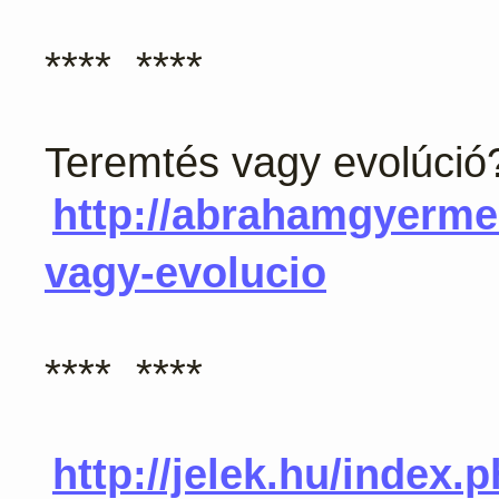
**** ****
Teremtés vagy evolúció
http://abrahamgyerme
vagy-evolucio
**** ****
http://jelek.hu/index.