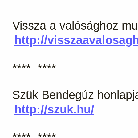
Vissza a valósághoz mu
http://visszaavalosag
**** ****
Szük Bendegúz honlapj
http://szuk.hu/
**** ****