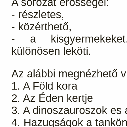
A sorozat erősségei:
- részletes,
- közérthető,
- a kisgyermekeket,
különösen leköti.
Az alábbi megnézhető vi
1. A Föld kora
2. Az Éden kertje
3. A dinoszauroszok es a
4. Hazugságok a tankö