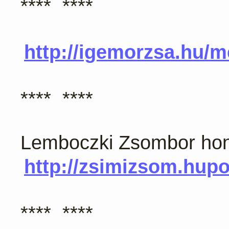
**** ****
http://igemorzsa.hu/m
**** ****
Lemboczki Zsombor hon
http://zsimizsom.hupo
**** ****