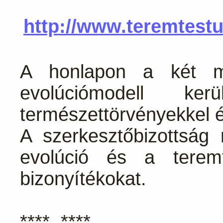
http://www.teremtest
A honlapon a két m
evolúciómodell ker
természettörvényekkel 
A szerkesztőbizottság 
evolúció és a teremté
bizonyítékokat.
**** ****