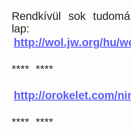
Rendkívül sok tudomán
lap:
http://wol.jw.org/hu/w
**** ****
http://orokelet.com/ni
**** ****