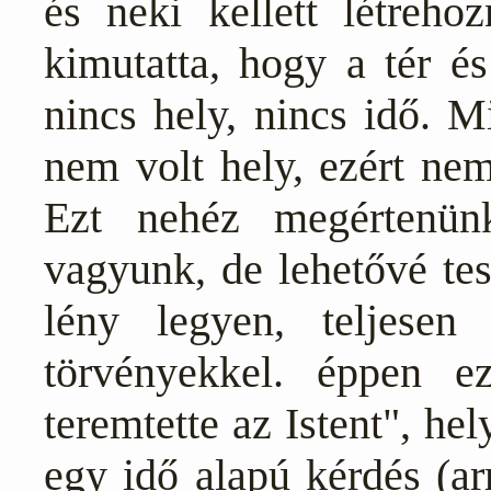
és neki kellett létreho
kimutatta, hogy a tér é
nincs hely, nincs idő. Mi
nem volt hely, ezért ne
Ezt nehéz megértenün
vagyunk, de lehetővé tes
lény legyen, teljese
törvényekkel. éppen e
teremtette az Istent", he
egy idő alapú kérdés (ar