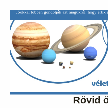
„Sokkal többen gondolják azt magukról, hogy értik a
Rövid 