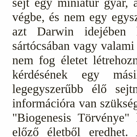
sejt egy miniatűr gyár,
végbe, és nem egy egysz
azt Darwin idejében 
sártócsában vagy valami
nem fog életet létrehoz
kérdésének egy más
legegyszerűbb élő sej
információra van szükség
"Biogenesis Törvénye" 
előző életből eredhet.