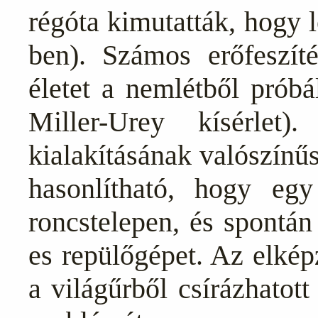
régóta kimutatták, hogy 
ben). Számos erőfeszít
életet a nemlétből próbá
Miller-Urey kísérlet
kialakításának valószínű
hasonlítható, hogy eg
roncstelepen, és spontá
es repülőgépet. Az elképz
a világűrből csírázhatot