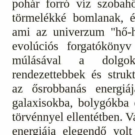
pohár forró víz szobahő
törmelékké bomlanak, é
ami az univerzum "hő-h
evolúciós forgatókönyv
múlásával a dolgo
rendezettebbek és struk
az ősrobbanás energiáj
galaxisokba, bolygókba 
törvénnyel ellentétben. 
energiája elegendő volt