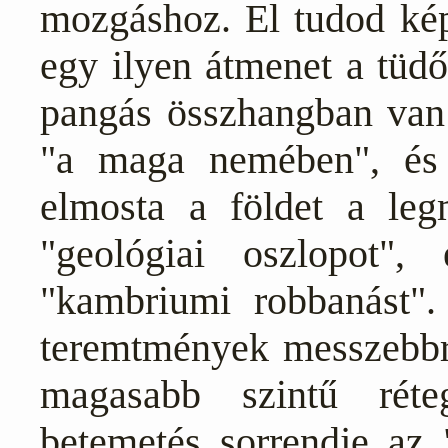
mozgáshoz. El tudod kép
egy ilyen átmenet a tüdő
pangás összhangban van 
"a maga nemében", és 
elmosta a földet a legm
"geológiai oszlopot"
"kambriumi robbanást"
teremtmények messzebbre
magasabb szintű réte
betemetés sorrendje az 