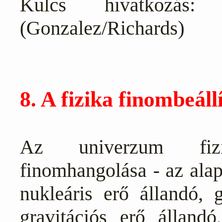
Kulcs hivatkozás:
(Gonzalez/Richards)
8. A fizika finombeáll
Az univerzum fizik
finomhangolása - az alapv
nukleáris erő állandó, 
gravitációs erő álland