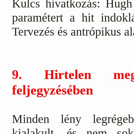
Kulcs hivatkozás: Hugh 
paramétert a hit indok
Tervezés és antrópikus al
9. Hirtelen meg
feljegyzésében
Minden lény legrégeb
kialakult, és nem sok