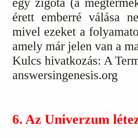
egy zigóta (a megterméke
érett emberré válása n
mivel ezeket a folyamato
amely már jelen van a m
Kulcs hivatkozás: A Te
answersingenesis.org
6. Az Univerzum léte