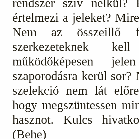
rendszer szív nélkül?
értelmezi a jeleket? Mire
Nem az összeillő fé
szerkezeteknek kel
működőképesen jele
szaporodásra kerül sor? 
szelekció nem lát előr
hogy megszüntessen min
hasznot. Kulcs hivatk
(Behe)