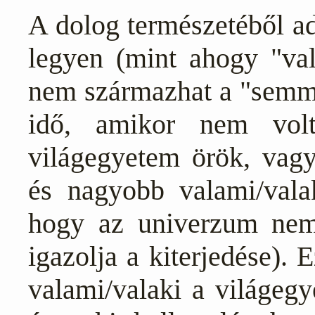
A dolog természetéből ad
legyen (mint ahogy "va
nem származhat a "semmi
idő, amikor nem vol
világegyetem örök, vag
és nagyobb valami/valak
hogy az univerzum nem 
igazolja a kiterjedése). 
valami/valaki a világegy