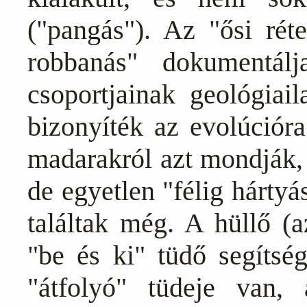
("pangás"). Az "ősi rét
robbanás" dokumentál
csoportjainak geológiai
bizonyíték az evolúciór
madarakról azt mondják, 
de egyetlen "félig hártyá
találtak még. A hüllő (
"be és ki" tüdő segítsé
"átfolyó" tüdeje van,