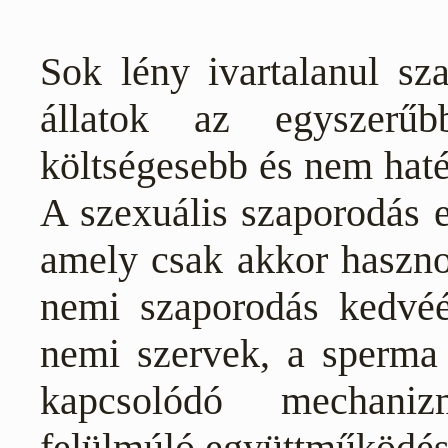
Sok lény ivartalanul sz
állatok az egyszerűb
költségesebb és nem haté
A szexuális szaporodás e
amely csak akkor hasznos
nemi szaporodás kedvéér
nemi szervek, a sperma 
kapcsolódó mechaniz
felülmúló együttműködés