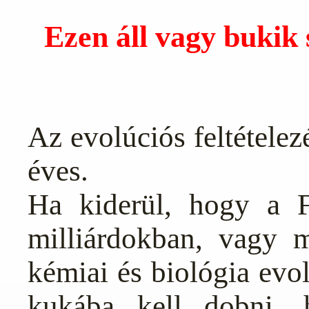
Ezen áll vagy bukik s
Az evolúciós feltételezé
éves.
Ha kiderül, hogy a 
milliárdokban, vagy m
kémiai és biológia evol
kukába kell dobni, h