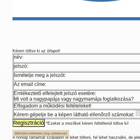
Kérem töltse ki az űrlapot!
név:
jelszó:
Ismételje meg a jelszót:
Az email címe:
Emlékeztető elfelejtett jelszó esetére:
Mi volt a nagypapája vagy nagymamája foglalkozása?
Elfogadom a működési feltételeket!
Kérem gépelje be a képen látható ellenőrző számokat:
*
Ezeket a mezőket kérem feltétlenül töltse ki!
Működési feltételek (Jog nyilatkozat)
A honlap tartalmát szabadon le lehet tölteni, fel lehet használni, de j