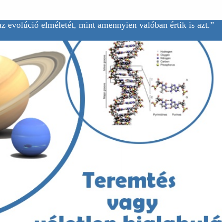
z evolúció elméletét, mint amennyien valóban értik is azt.”