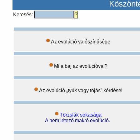
Köszönté
Keresés:
Az evolúció valószínűsége
Mi a baj az evolúcióval?
Az evolúció „tyúk vagy tojás” kérdései
Törzsfák sokasága
A nem létező makró evolúció.