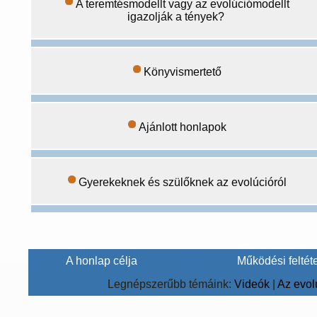
A teremtésmodellt vagy az evolúciómodellt
igazolják a tények?
Könyvismertető
Ajánlott honlapok
Gyerekeknek és szülőknek az evolúcióról
A honlap célja
Működési feltét
Legnépszerűbb témáink:
Videók
|
Az evol