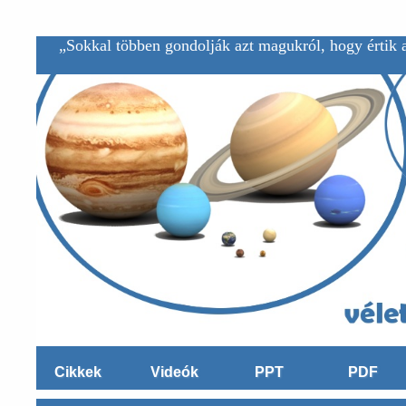
„Sokkal többen gondolják azt magukról, hogy értik a
Cikkek
Videók
PPT
PDF